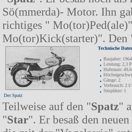
Sö(mmerda)- Motor. Ihn gab
richtiges " Mo(tor)Ped(ale)"
Mo(tor)Kick(starter)". Den 
Technische Daten
Baujahre: 1964
Leistung: 2,3 
Hubraum: 49,6
Höchstgeschwi
Gänge: 2
Verbrauch: 2 l
Sitzplätze: 1
Der Spatz
Teilweise auf den "
Spatz
" 
"
Star
". Er besaß den neuen