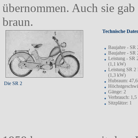
übernommen. Auch sie gab e
braun.
Technische Date
Baujahre - SR 
Baujahre - SR 
Leistung - SR 
(1,1 kW)
Leistung SR 2 
(1,3 kW)
Hubraum: 47,6
Die SR 2
Höchstgeschwi
Gänge: 2
Verbrauch: 1,5
Sitzplätze: 1